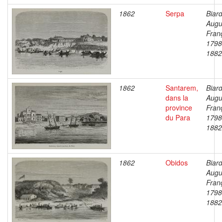
1862
Serpa
Biard
Augu
Fran
1798
1882
1862
Santarem,
Biard
dans la
Augu
province
Fran
du Para
1798
1882
1862
Obidos
Biard
Augu
Fran
1798
1882