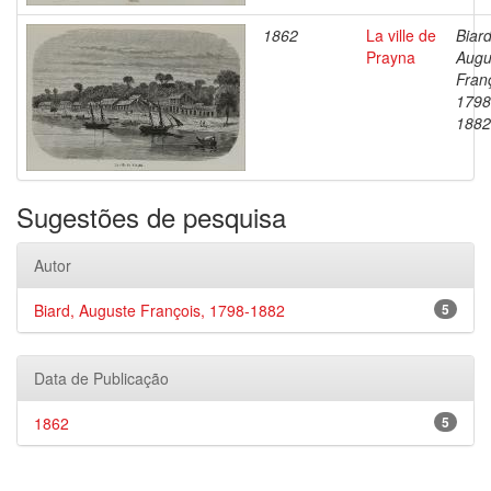
1862
La ville de
Biard
Prayna
Augu
Fran
1798
1882
Sugestões de pesquisa
Autor
Biard, Auguste François, 1798-1882
5
Data de Publicação
1862
5