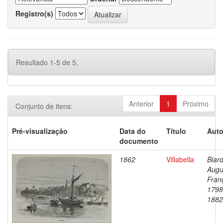
Registro(s)
Resultado 1-5 de 5.
Anterior
1
Próximo
Conjunto de itens:
Pré-visualização
Data do
Título
Auto
documento
1862
Villabella
Biard
Augu
Fran
1798
1882