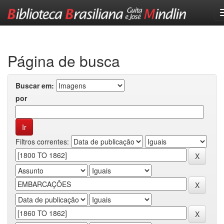
Skip
navigation
Página de busca
Buscar em:
por
Filtros correntes: