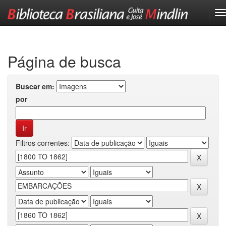
Skip
navigation
Página de busca
Buscar em:
por
Filtros correntes: