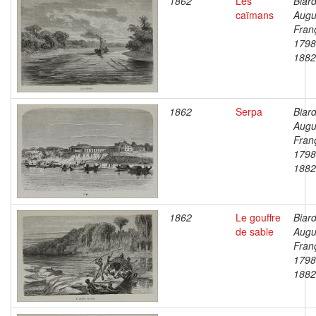
1862
Les
Biard
caïmans
Augu
Fran
1798
1882
1862
Serpa
Biard
Augu
Fran
1798
1882
1862
Le gouffre
Biard
de sable
Augu
Fran
1798
1882