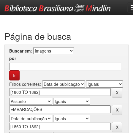
Skip
navigation
Página de busca
Buscar em:
por
Filtros correntes: