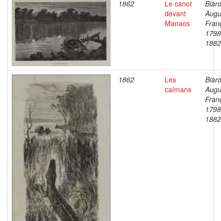
1862
Le canot
Biard
devant
Augu
Manaos
Fran
1798
1882
1862
Les
Biard
caïmans
Augu
Fran
1798
1882