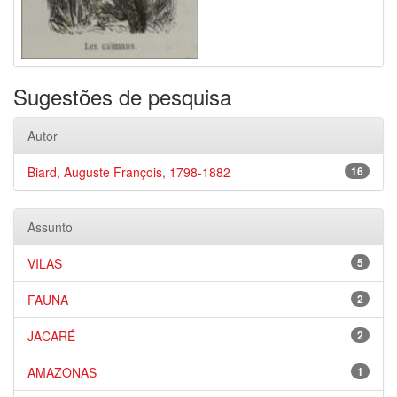
Sugestões de pesquisa
Autor
Biard, Auguste François, 1798-1882
16
Assunto
VILAS
5
FAUNA
2
JACARÉ
2
AMAZONAS
1