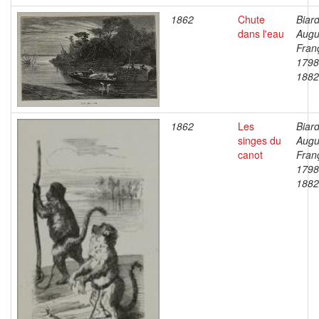
1862
Chute
Biard
dans l'eau
Augu
Fran
1798
1882
1862
Les
Biard
singes du
Augu
canot
Fran
1798
1882