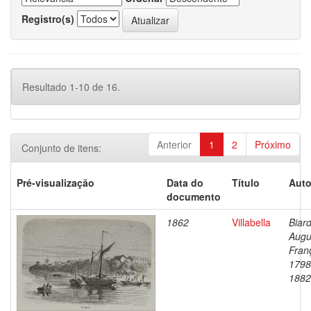
Registro(s)
Resultado 1-10 de 16.
Anterior
1
2
Próximo
Conjunto de itens:
Pré-visualização
Data do
Título
Auto
documento
1862
Villabella
Biard
Augu
Fran
1798
1882