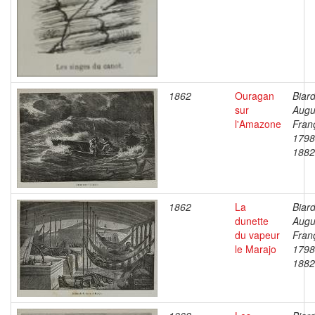
1862
Ouragan
Biard
sur
Augu
l'Amazone
Fran
1798
1882
1862
La
Biard
dunette
Augu
du vapeur
Fran
le Marajo
1798
1882