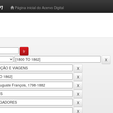
-->
Página inicial do Acervo Digital