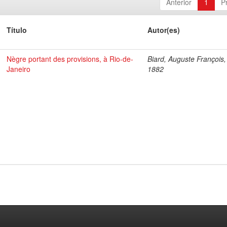
Anterior
1
P
Título
Autor(es)
Nègre portant des provisions, à Rio-de-
Biard, Auguste François
Janeiro
1882