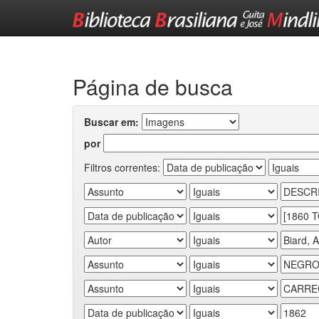
Skip
navigation
Página de busca
Buscar em:
por
Filtros correntes: