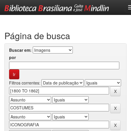
Skip
navigation
Página de busca
Buscar em:
por
Filtros correntes: