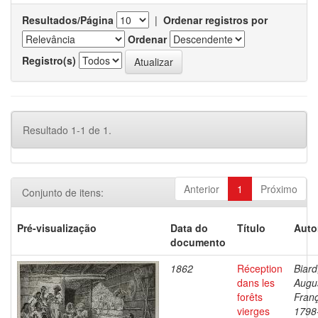
Resultados/Página
|
Ordenar registros por
Ordenar
Registro(s)
Resultado 1-1 de 1.
Anterior
1
Próximo
Conjunto de itens:
Pré-visualização
Data do
Título
Auto
documento
1862
Réception
Biard
dans les
Augu
forêts
Franç
vierges
1798