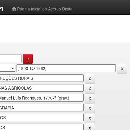
-->
Página inicial do Acervo Digital