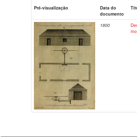
Pré-visualização
Data do
Tít
documento
1800
De
mo