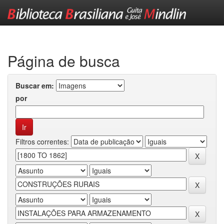
Skip
navigation
Página de busca
Buscar em:
por
Filtros correntes: