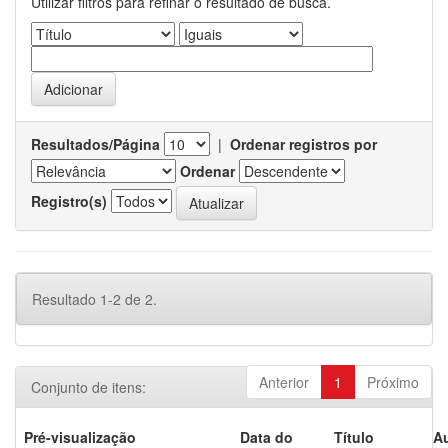
Utilizar filtros para refinar o resultado de busca.
Resultados/Página
|
Ordenar registros por
Ordenar
Registro(s)
Resultado 1-2 de 2.
Anterior
1
Próximo
Conjunto de itens:
Pré-visualização
Data do
Título
Au