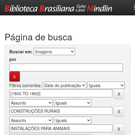
Skip
navigation
Página de busca
Buscar em:
por
Filtros correntes: