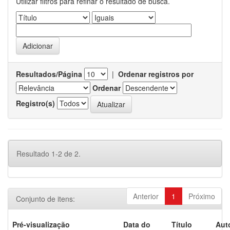
Utilizar filtros para refinar o resultado de busca.
Resultados/Página
|
Ordenar registros por
Ordenar
Registro(s)
Resultado 1-2 de 2.
Anterior
1
Próximo
Conjunto de itens:
Pré-visualização
Data do
Título
Aut