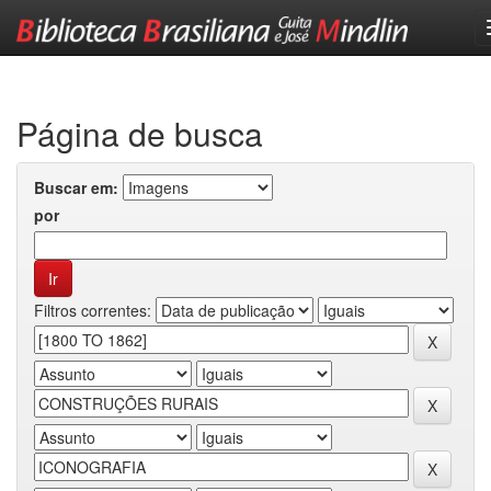
Skip
navigation
Página de busca
Buscar em:
por
Filtros correntes: