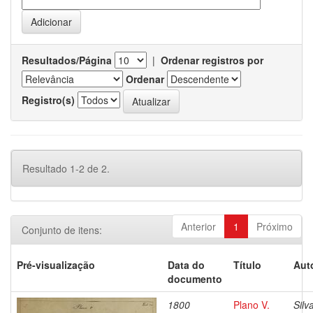
Resultados/Página
|
Ordenar registros por
Ordenar
Registro(s)
Resultado 1-2 de 2.
Anterior
1
Próximo
Conjunto de itens:
Pré-visualização
Data do
Título
Aut
documento
1800
Plano V.
Silv