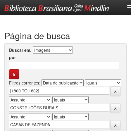
Skip
navigation
Página de busca
Buscar em:
por
Filtros correntes: