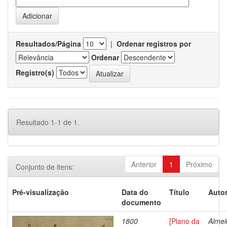
Resultados/Página
|
Ordenar registros por
Ordenar
Registro(s)
Resultado 1-1 de 1.
Anterior
1
Próximo
Conjunto de itens:
Pré-visualização
Data do
Título
Autor
documento
1800
[Plano da
Almei