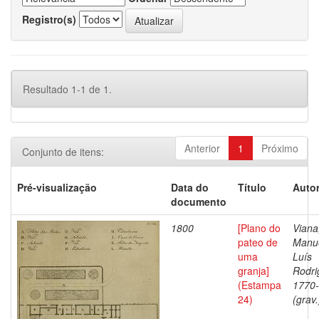
Registro(s)
Resultado 1-1 de 1.
Anterior
1
Próximo
Conjunto de itens:
Pré-visualização
Data do
Título
Autor
documento
1800
[Plano do
Viana
pateo de
Manu
uma
Luís
granja]
Rodri
(Estampa
1770
24)
(grav.