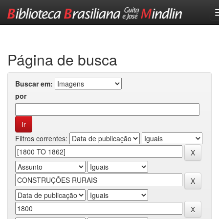
Skip
navigation
Página de busca
Buscar em:
por
Filtros correntes: