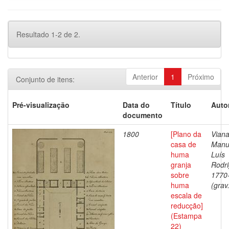
Resultado 1-2 de 2.
Anterior
1
Próximo
Conjunto de itens:
Pré-visualização
Data do
Título
Auto
documento
1800
[Plano da
Viana
casa de
Manu
huma
Luís
granja
Rodri
sobre
1770
huma
(grav
escala de
reducção]
(Estampa
22)