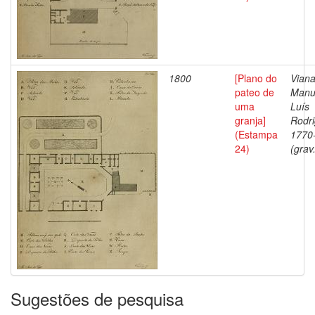
1800
[Plano do
Viana
pateo de
Manu
uma
Luís
granja]
Rodri
(Estampa
1770
24)
(grav
Sugestões de pesquisa