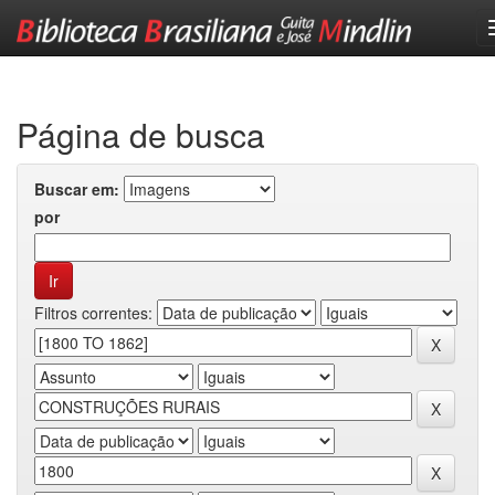
Skip
navigation
Página de busca
Buscar em:
por
Filtros correntes: