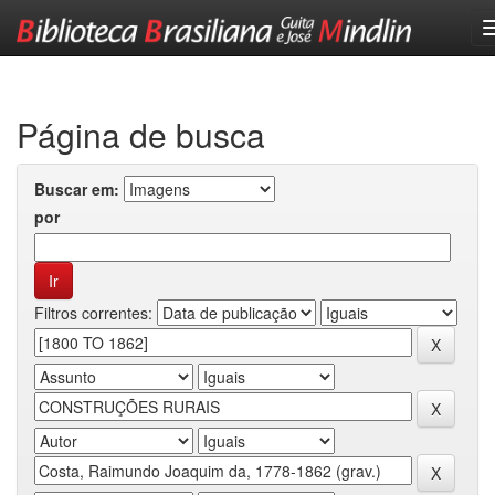
Skip
navigation
Página de busca
Buscar em:
por
Filtros correntes: