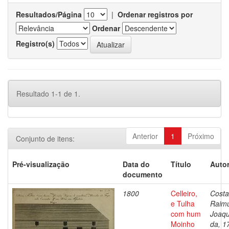
Resultados/Página
|
Ordenar registros por
Ordenar
Registro(s)
Resultado 1-1 de 1.
Anterior
1
Próximo
Conjunto de itens:
Pré-visualização
Data do
Título
Autor
documento
1800
Celleiro,
Costa
e Tulha
Raim
com hum
Joaq
Moinho
da, 1