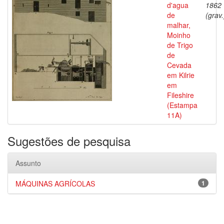
d'agua
1862
de
(grav.
malhar,
Moinho
de Trigo
de
Cevada
em Kilrie
em
Fileshire
(Estampa
11A)
Sugestões de pesquisa
Assunto
MÁQUINAS AGRÍCOLAS
1