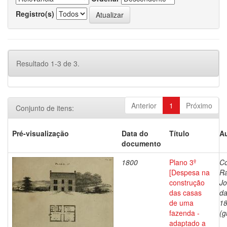
Registro(s)
Resultado 1-3 de 3.
Anterior
1
Próximo
Conjunto de itens:
Pré-visualização
Data do
Título
Au
documento
1800
Plano 3º
Co
[Despesa na
R
construção
J
das casas
da
de uma
1
fazenda -
(g
adaptado a