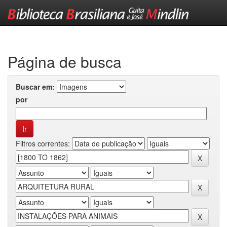
Skip
navigation
Página de busca
Buscar em:
por
Filtros correntes: