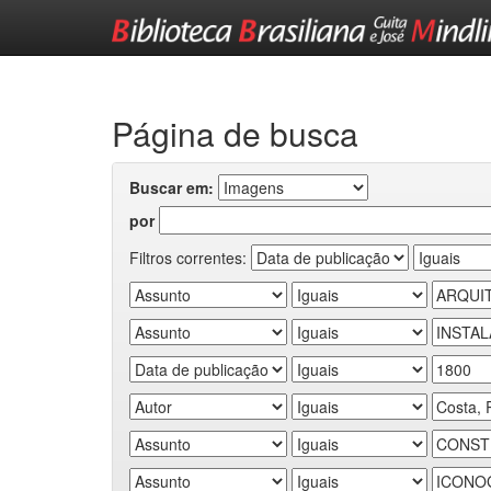
Skip
navigation
Página de busca
Buscar em:
por
Filtros correntes: