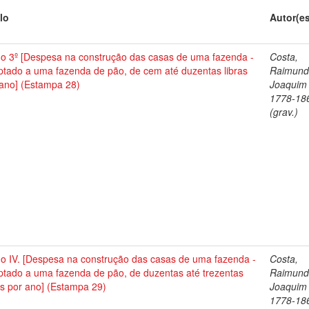
lo
Autor(e
no 3º [Despesa na construção das casas de uma fazenda -
Costa,
ptado a uma fazenda de pão, de cem até duzentas libras
Raimun
 ano] (Estampa 28)
Joaquim 
1778-18
(grav.)
no IV. [Despesa na construção das casas de uma fazenda -
Costa,
ptado a uma fazenda de pão, de duzentas até trezentas
Raimun
as por ano] (Estampa 29)
Joaquim 
1778-18