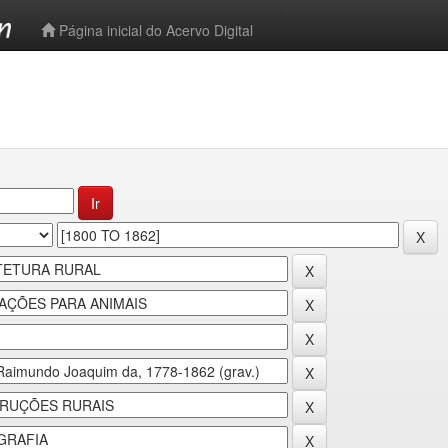
-->
Página inicial do Acervo Digital