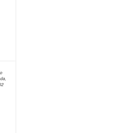
do
da,
62