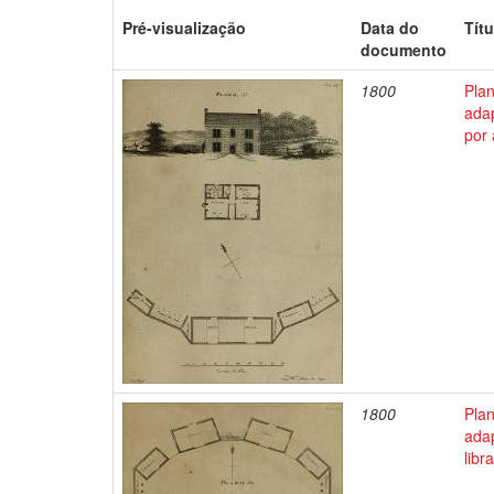
Pré-visualização
Data do
Títu
documento
1800
Pla
ada
por
1800
Pla
ada
libr