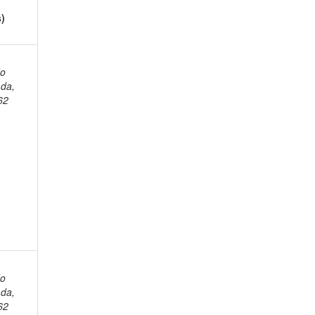
s)
do
da,
62
do
da,
62