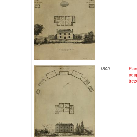
1800
Pla
adap
trez