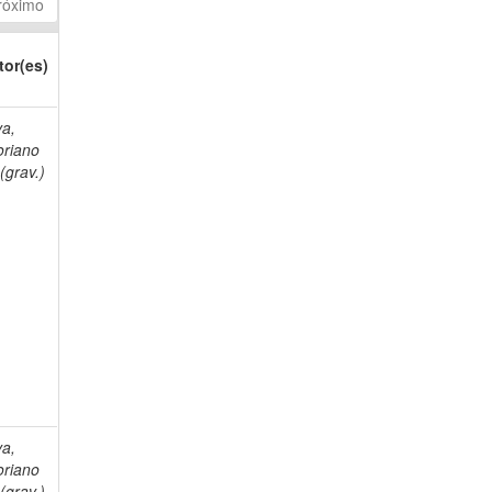
róximo
tor(es)
va,
oriano
(grav.)
va,
oriano
(grav.)