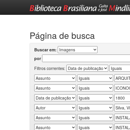
Skip
navigation
Página de busca
Buscar em:
por
Filtros correntes: