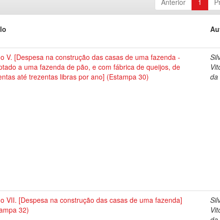
Anterior
1
P
lo
Au
no V. [Despesa na construção das casas de uma fazenda -
Sil
tado a uma fazenda de pão, e com fábrica de queijos, de
Vit
ntas até trezentas libras por ano] (Estampa 30)
da 
no VII. [Despesa na construção das casas de uma fazenda]
Sil
tampa 32)
Vit
da 