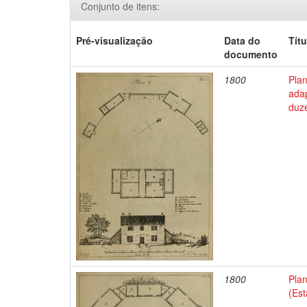
Conjunto de itens:
Pré-visualização
Data do
Títu
documento
1800
Pla
adap
duze
1800
Pla
(Es