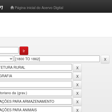
-->
Página inicial do Acervo Digital