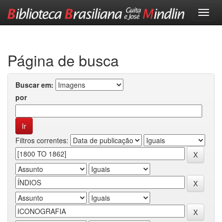
Skip
navigation
Página de busca
Buscar em:
por
Filtros correntes: