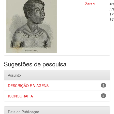
Zarari
Au
Fr
17
18
Sugestões de pesquisa
Assunto
DESCRIÇÃO E VIAGENS
8
ICONOGRAFIA
8
Data de Publicação