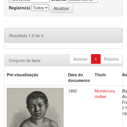
Registro(s)
Resultado 1-8 de 8.
Anterior
1
Próximo
Conjunto de itens:
Pré-visualização
Data do
Título
Au
documento
1862
Mundurucu
Bi
civilisé
Au
Fr
17
18