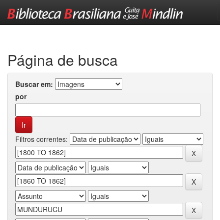
Skip
navigation
Página de busca
Buscar em:
por
Filtros correntes: