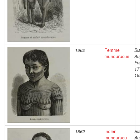
1862
Femme
Bi
mundurucue
Au
Fr
17
18
1862
Indien
Bi
mundurucu
Au