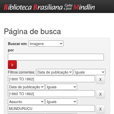
Skip
navigation
Página de busca
Buscar em:
por
Filtros correntes: