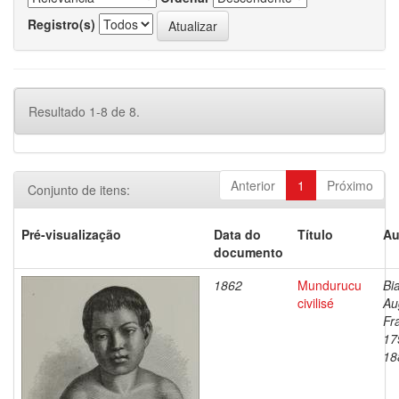
Registro(s)
Resultado 1-8 de 8.
Anterior
1
Próximo
Conjunto de itens:
Pré-visualização
Data do
Título
Au
documento
1862
Mundurucu
Bi
civilisé
Au
Fr
17
18