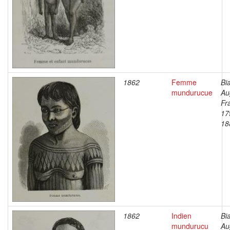
1862
Femme
Bi
mundurucue
Au
Fr
17
18
1862
Indien
Bi
mundurucu
Au