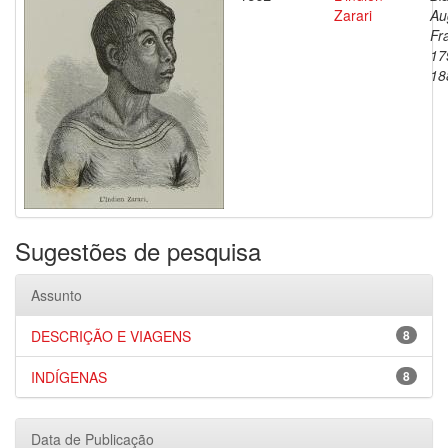
Zarari
Au
Fr
17
18
Sugestões de pesquisa
Assunto
DESCRIÇÃO E VIAGENS
8
INDÍGENAS
8
Data de Publicação