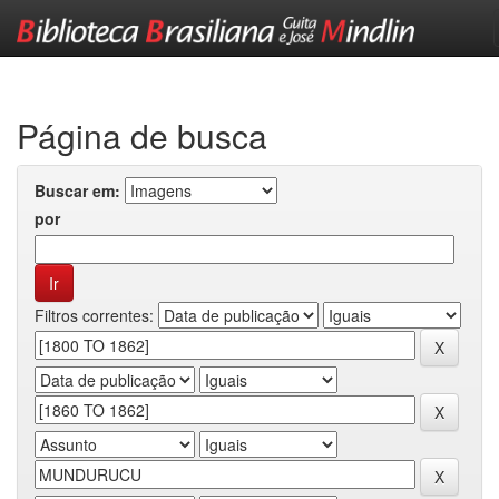
Skip
navigation
Página de busca
Buscar em:
por
Filtros correntes: