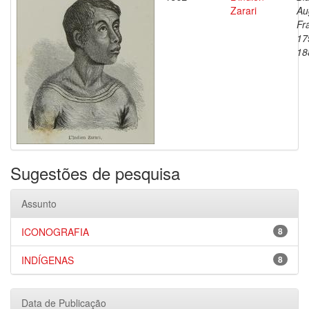
Zarari
Au
Fr
17
18
Sugestões de pesquisa
Assunto
ICONOGRAFIA
8
INDÍGENAS
8
Data de Publicação