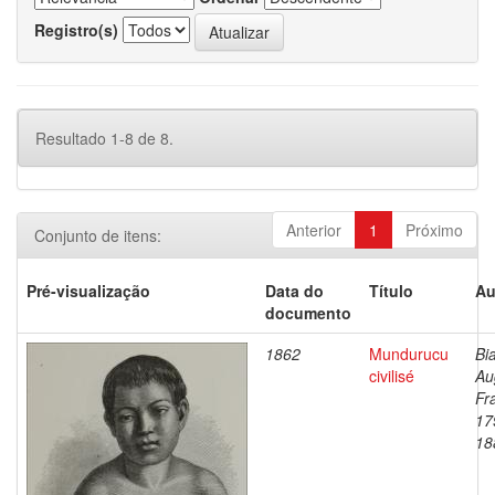
Registro(s)
Resultado 1-8 de 8.
Anterior
1
Próximo
Conjunto de itens:
Pré-visualização
Data do
Título
Au
documento
1862
Mundurucu
Bi
civilisé
Au
Fr
17
18