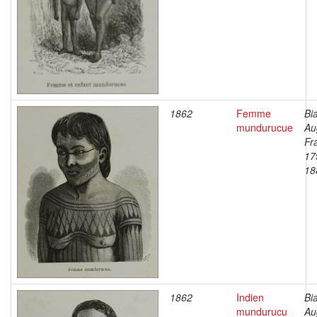
1862
Femme
Bi
mundurucue
Au
Fr
17
18
1862
Indien
Bi
mundurucu
Au