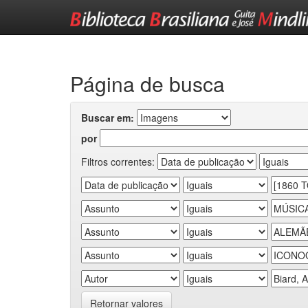
Skip
navigation
Página de busca
Buscar em:
por
Filtros correntes:
Retornar valores