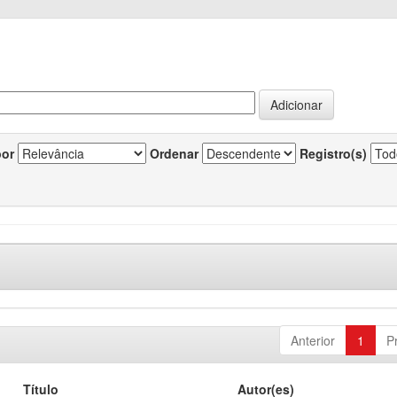
por
Ordenar
Registro(s)
Anterior
1
P
Título
Autor(es)