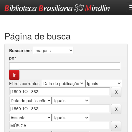
Skip
navigation
Página de busca
Buscar em:
por
Filtros correntes: