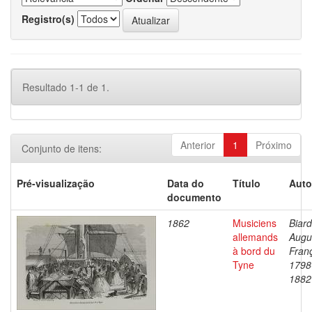
Registro(s)
Resultado 1-1 de 1.
Anterior
1
Próximo
Conjunto de itens:
Pré-visualização
Data do
Título
Auto
documento
1862
Musiciens
Biard
allemands
Augu
à bord du
Franç
Tyne
1798
1882