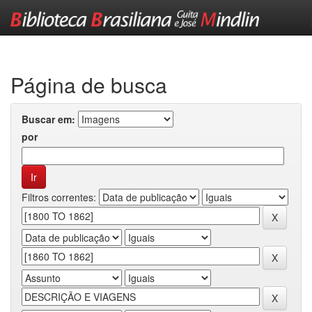
Skip
navigation
Página de busca
Buscar em:
por
Filtros correntes: