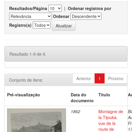
Resultados/Página
|
Ordenar registros por
Ordenar
Registro(s)
Resultado 1-9 de 9.
Anterior
1
Próximo
Conjunto de itens:
Pré-visualização
Data do
Título
A
documento
1862
Montagne de
Bi
la Tijouka,
A
vue de la
Fr
route de
1