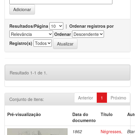
Resultados/Página
|
Ordenar registros por
Ordenar
Registro(s)
Resultado 1-1 de 1.
Anterior
1
Próximo
Conjunto de itens:
Pré-visualização
Data do
Título
Aut
documento
1862
Négresses,
Biar