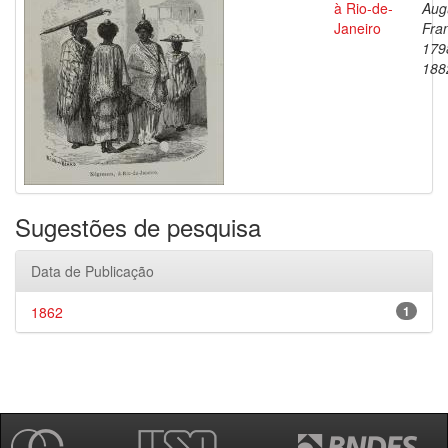
à Rio-de-
Aug
Janeiro
Fran
179
188
Sugestões de pesquisa
Data de Publicação
1862
1