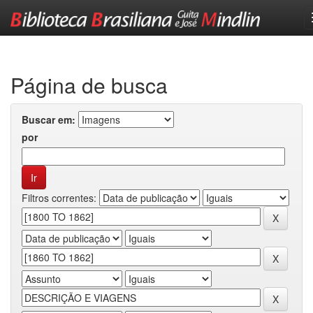
Skip
navigation
Página de busca
Buscar em:
por
Filtros correntes: