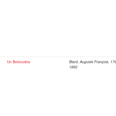
Un Botocudos
Biard, Auguste François, 17
1882