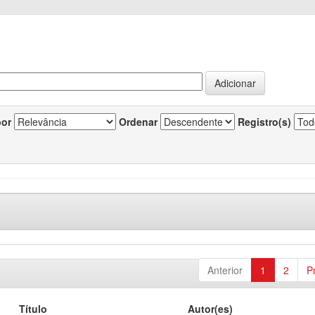
por
Ordenar
Registro(s)
Anterior
1
2
P
Título
Autor(es)