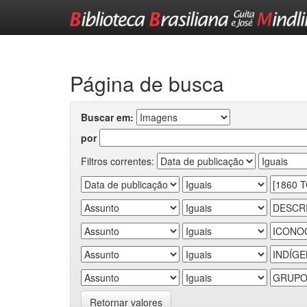
Skip
navigation
Página de busca
Buscar em:
por
Filtros correntes:
Retornar valores