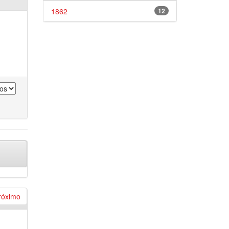
1862
12
róximo