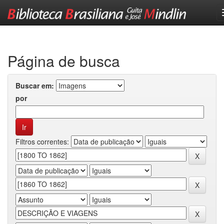
Skip
navigation
Página de busca
Buscar em:
por
Filtros correntes: