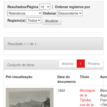
Resultados/Página
|
Ordenar registros por
Ordenar
Registro(s)
Resultado 1-1 de 1.
Anterior
1
Próximo
Conjunto de itens:
Pré-visualização
Data do
Título
Auto
documento
1862
Montagne
Biar
de la
Aug
Tijouka,
Fran
vue de la
179