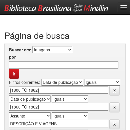
Skip
navigation
Página de busca
Buscar em:
por
Filtros correntes: