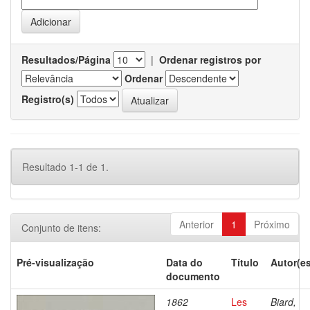
Resultados/Página
|
Ordenar registros por
Ordenar
Registro(s)
Resultado 1-1 de 1.
Anterior
1
Próximo
Conjunto de itens:
Pré-visualização
Data do
Título
Autor(es
documento
1862
Les
Biard,