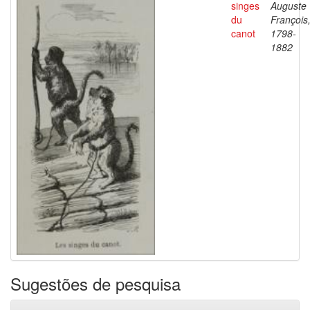
singes
Auguste
du
François
canot
1798-
1882
Sugestões de pesquisa