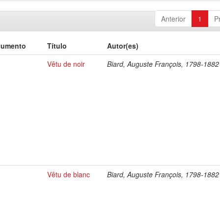
Anterior
1
P
cumento
Título
Autor(es)
Vêtu de noir
Biard, Auguste François, 1798-1882
Vêtu de blanc
Biard, Auguste François, 1798-1882