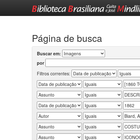
Skip
navigation
Página de busca
Buscar em:
por
Filtros correntes: