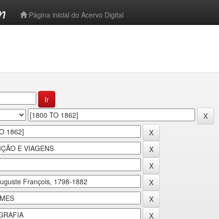
-->
Página inicial do Acervo Digital