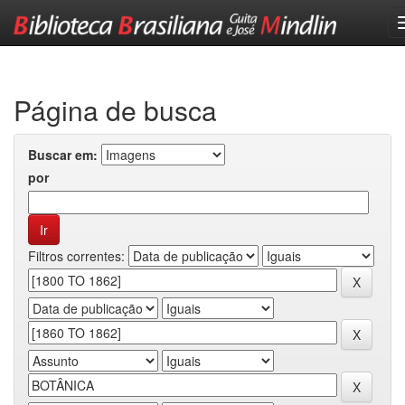
Skip
navigation
Página de busca
Buscar em:
por
Filtros correntes: