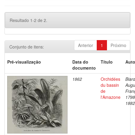
Resultado 1-2 de 2.
Anterior
1
Próximo
Conjunto de itens:
Pré-visualização
Data do
Título
Auto
documento
1862
Orchidées
Biard
du bassin
Augu
de
Fran
l'Amazone
1798
1882