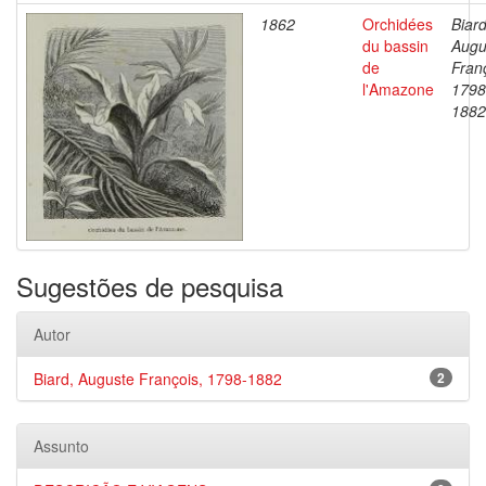
1862
Orchidées
Biard
du bassin
Augu
de
Fran
l'Amazone
1798
1882
Sugestões de pesquisa
Autor
Biard, Auguste François, 1798-1882
2
Assunto