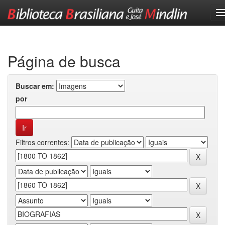
Skip
navigation
Página de busca
Buscar em:
por
Filtros correntes: