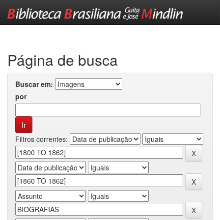
Skip
navigation
Página de busca
Buscar em:
por
Filtros correntes: