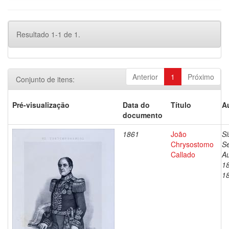
Resultado 1-1 de 1.
Anterior
1
Próximo
Conjunto de itens:
Pré-visualização
Data do
Título
A
documento
1861
João
Si
Chrysostomo
Se
Callado
Au
1
1