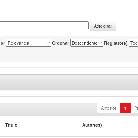
por
Ordenar
Registro(s)
Anterior
1
P
Título
Autor(es)