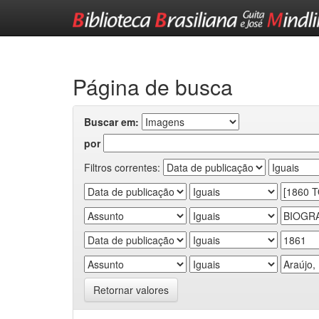
Skip
navigation
Página de busca
Buscar em:
por
Filtros correntes:
Retornar valores