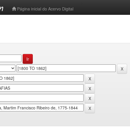
-->
Página inicial do Acervo Digital