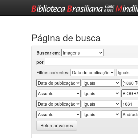
Skip
navigation
Página de busca
Buscar em:
por
Filtros correntes:
Retornar valores