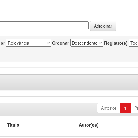
por
Ordenar
Registro(s)
Anterior
1
P
Título
Autor(es)