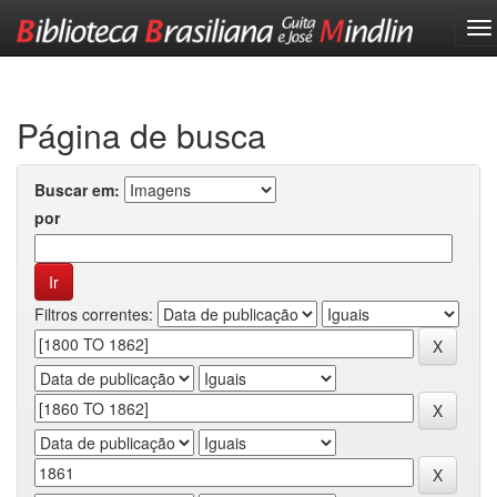
Skip
navigation
Página de busca
Buscar em:
por
Filtros correntes: