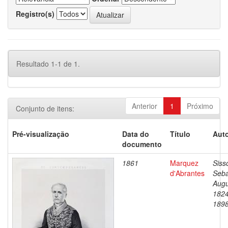
Registro(s)
Resultado 1-1 de 1.
Anterior
1
Próximo
Conjunto de itens:
Pré-visualização
Data do
Título
Auto
documento
1861
Marquez
Siss
d'Abrantes
Seba
Augu
1824
189