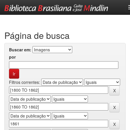
Skip
navigation
Página de busca
Buscar em:
por
Filtros correntes: