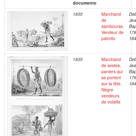
documento
1835
Marchand
Deb
de
Je
sambouras.
Bap
Vendeur de
176
palmito
18
1835
Marchand
Deb
de sestes,
Je
paniers qui
Bap
se portent
176
sur la tête.
18
Nègre
vendeurs
de volaille