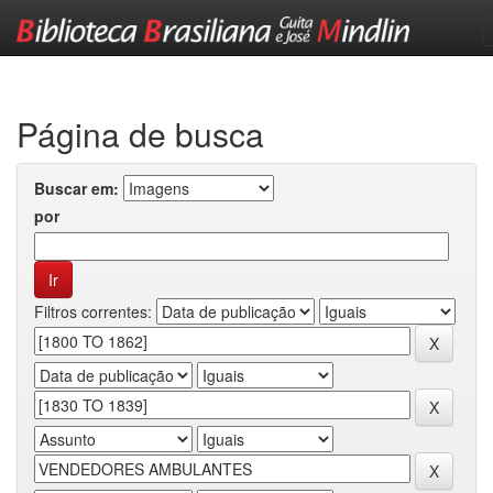
Skip
navigation
Página de busca
Buscar em:
por
Filtros correntes: