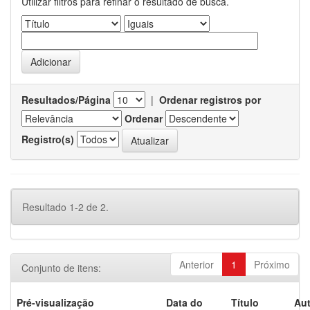
Utilizar filtros para refinar o resultado de busca.
Resultados/Página
|
Ordenar registros por
Ordenar
Registro(s)
Resultado 1-2 de 2.
Anterior
1
Próximo
Conjunto de itens:
Pré-visualização
Data do
Título
Aut