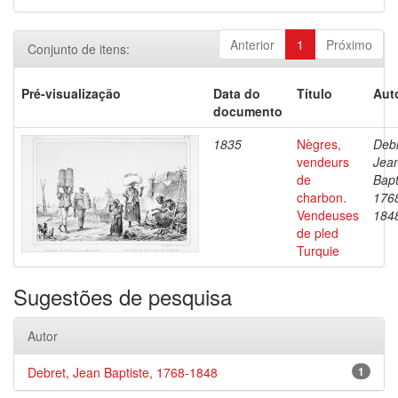
Anterior
1
Próximo
Conjunto de itens:
Pré-visualização
Data do
Título
Aut
documento
1835
Nègres,
Debr
vendeurs
Jea
de
Bapt
charbon.
176
Vendeuses
184
de pled
Turquie
Sugestões de pesquisa
Autor
Debret, Jean Baptiste, 1768-1848
1