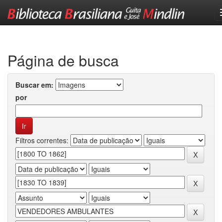
Skip
navigation
Página de busca
Buscar em:
por
Filtros correntes: