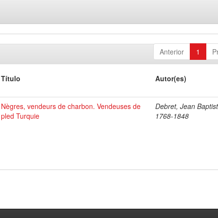
Anterior
1
P
Título
Autor(es)
Nègres, vendeurs de charbon. Vendeuses de
Debret, Jean Baptist
pled Turquie
1768-1848