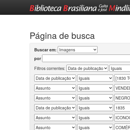
Skip
navigation
Página de busca
Buscar em:
por
Filtros correntes: