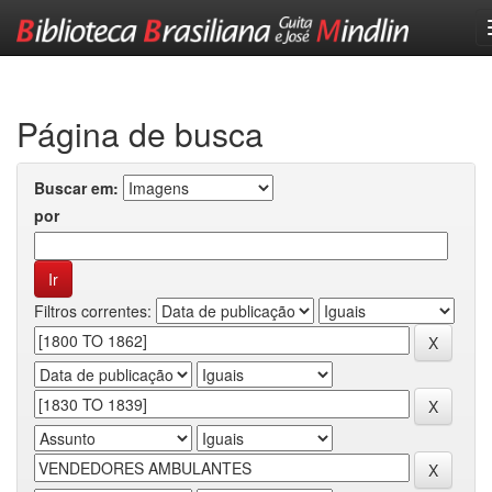
Skip
navigation
Página de busca
Buscar em:
por
Filtros correntes: