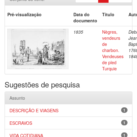
Pré-visualização
Data do
Título
Aut
documento
1835
Nègres,
Debr
vendeurs
Jea
de
Bapt
charbon.
176
Vendeuses
184
de pled
Turquie
Sugestões de pesquisa
Assunto
DESCRIÇÃO E VIAGENS
1
ESCRAVOS
1
VIDA COTIDIANA
1