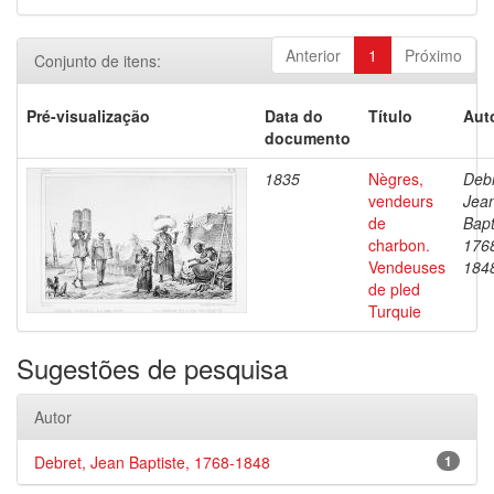
Anterior
1
Próximo
Conjunto de itens:
Pré-visualização
Data do
Título
Aut
documento
1835
Nègres,
Debr
vendeurs
Jea
de
Bapt
charbon.
176
Vendeuses
184
de pled
Turquie
Sugestões de pesquisa
Autor
Debret, Jean Baptiste, 1768-1848
1