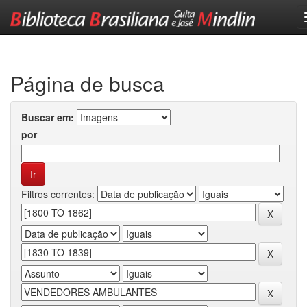
Skip
navigation
Página de busca
Buscar em:
por
Filtros correntes: