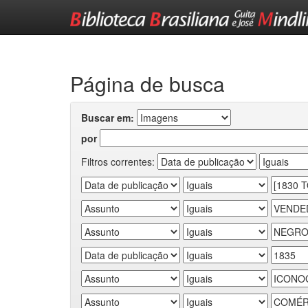
Skip
navigation
Página de busca
Buscar em:
por
Filtros correntes: