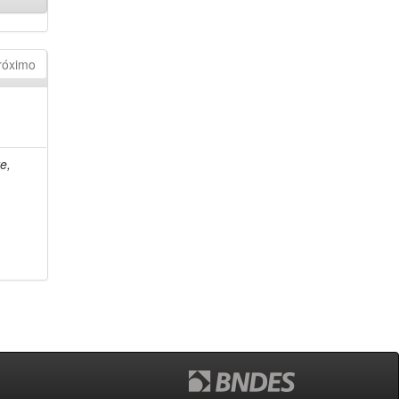
róximo
e,