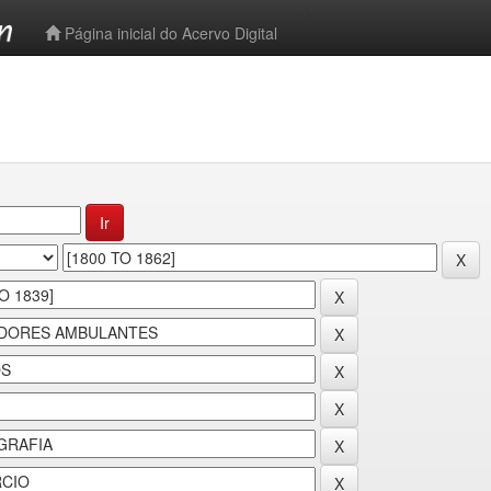
-->
Página inicial do Acervo Digital