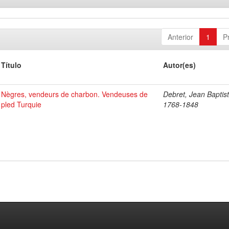
Anterior
1
P
Título
Autor(es)
Nègres, vendeurs de charbon. Vendeuses de
Debret, Jean Baptist
pled Turquie
1768-1848