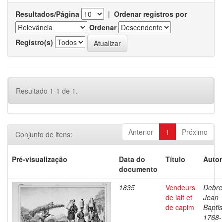
Resultados/Página
|
Ordenar registros por
Ordenar
Registro(s)
Resultado 1-1 de 1.
Anterior
1
Próximo
Conjunto de itens:
Pré-visualização
Data do
Título
Autor
documento
1835
Vendeurs
Debre
de lait et
Jean
de capim
Baptis
1768-