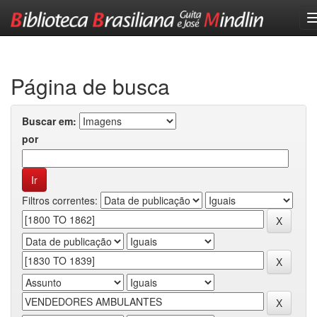
Skip
navigation
Página de busca
Buscar em:
por
Filtros correntes: