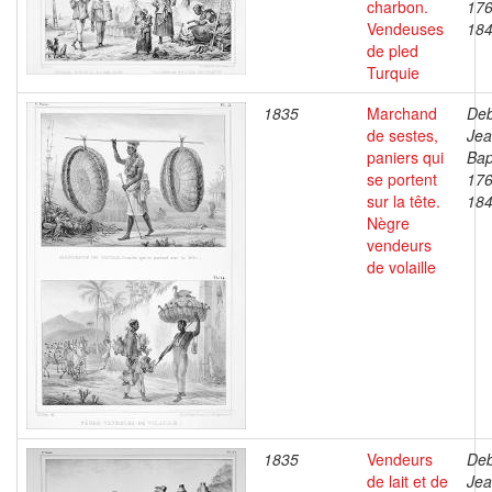
charbon.
176
Vendeuses
18
de pled
Turquie
1835
Marchand
Deb
de sestes,
Je
paniers qui
Bap
se portent
176
sur la tête.
18
Nègre
vendeurs
de volaille
1835
Vendeurs
Deb
de lait et de
Je