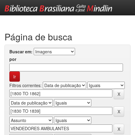
Skip
navigation
Página de busca
Buscar em:
por
Filtros correntes: