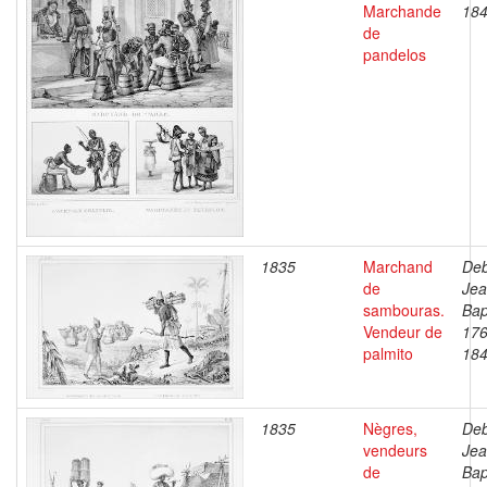
Marchande
18
de
pandelos
1835
Marchand
Deb
de
Je
sambouras.
Bap
Vendeur de
176
palmito
18
1835
Nègres,
Deb
vendeurs
Je
de
Bap