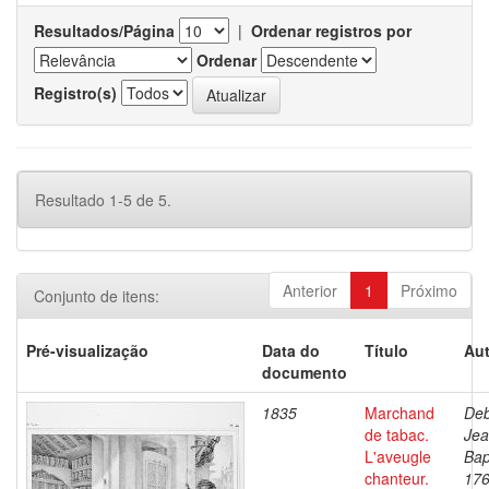
Resultados/Página
|
Ordenar registros por
Ordenar
Registro(s)
Resultado 1-5 de 5.
Anterior
1
Próximo
Conjunto de itens:
Pré-visualização
Data do
Título
Aut
documento
1835
Marchand
Deb
de tabac.
Je
L'aveugle
Bap
chanteur.
176