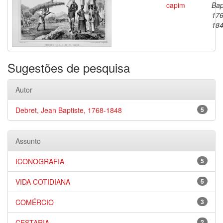
capim
Bap
176
18
Sugestões de pesquisa
Autor
Debret, Jean Baptiste, 1768-1848
5
Assunto
ICONOGRAFIA
5
VIDA COTIDIANA
5
COMÉRCIO
3
CESTARIA
2