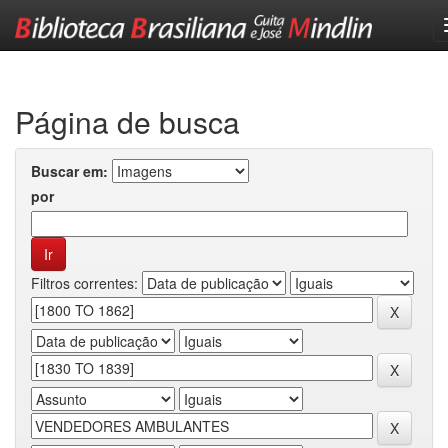
Skip
navigation
Página de busca
Buscar em:
por
Filtros correntes: