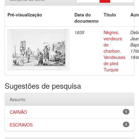
Pré-visualização
Data do
Título
Aut
documento
1835
Nègres,
Debr
vendeurs
Jea
de
Bapt
charbon.
176
Vendeuses
184
de pled
Turquie
Sugestões de pesquisa
Assunto
CARVÃO
1
ESCRAVOS
1