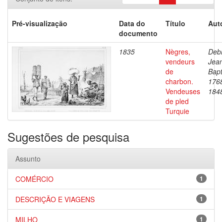
Pré-visualização
Data do
Título
Aut
documento
1835
Nègres,
Debr
vendeurs
Jea
de
Bapt
charbon.
176
Vendeuses
184
de pled
Turquie
Sugestões de pesquisa
Assunto
COMÉRCIO
1
DESCRIÇÃO E VIAGENS
1
MILHO
1