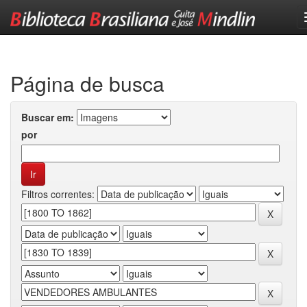
Skip
navigation
Página de busca
Buscar em:
por
Filtros correntes: