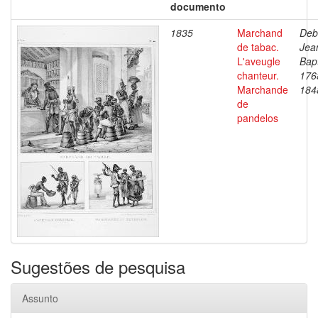
documento
1835
Marchand
Deb
de tabac.
Jea
L'aveugle
Bapt
chanteur.
176
Marchande
184
de
pandelos
Sugestões de pesquisa
Assunto