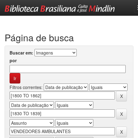
Skip
navigation
Página de busca
Buscar em:
por
Filtros correntes: