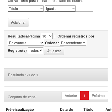
Utilizar filtros para refinar o resultado de busca.
Resultados/Página
|
Ordenar registros por
Ordenar
Registro(s)
Resultado 1-1 de 1.
Anterior
1
Próximo
Conjunto de itens:
Pré-visualização
Data do
Título
Aut