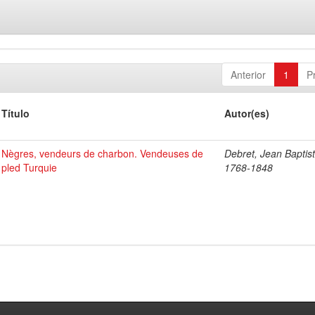
Anterior
1
P
Título
Autor(es)
Nègres, vendeurs de charbon. Vendeuses de
Debret, Jean Baptist
pled Turquie
1768-1848