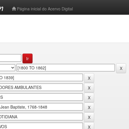
-->
Página inicial do Acervo Digital