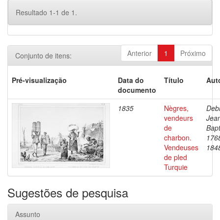
Resultado 1-1 de 1.
Anterior
1
Próximo
Conjunto de itens:
Pré-visualização
Data do
Título
Aut
documento
1835
Nègres,
Debr
vendeurs
Jea
de
Bapt
charbon.
176
Vendeuses
184
de pled
Turquie
Sugestões de pesquisa
Assunto