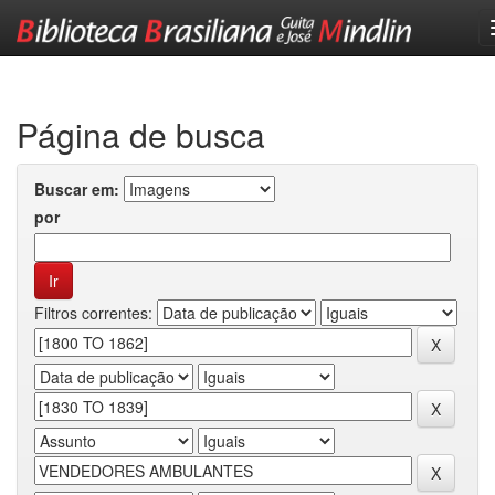
Skip
navigation
Página de busca
Buscar em:
por
Filtros correntes: