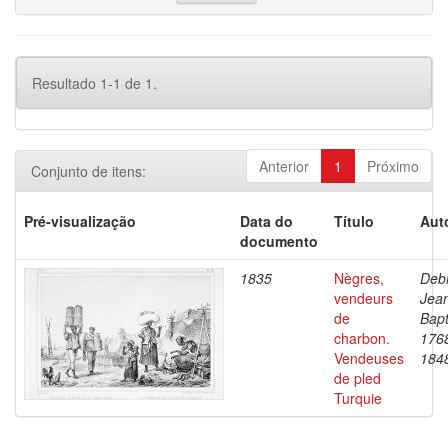
Resultado 1-1 de 1.
Anterior
1
Próximo
Conjunto de itens:
Pré-visualização
Data do
Título
Aut
documento
1835
Nègres,
Debr
vendeurs
Jea
de
Bapt
charbon.
176
Vendeuses
184
de pled
Turquie