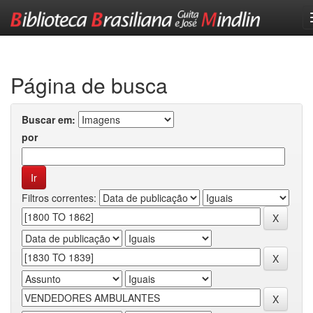
Skip
navigation
Página de busca
Buscar em:
por
Filtros correntes: