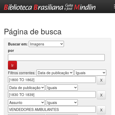
Skip
navigation
Página de busca
Buscar em:
por
Filtros correntes: