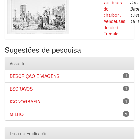
vendeurs
Jea
de
Bapt
charbon.
176
Vendeuses
184
de pled
Turquie
Sugestões de pesquisa
Assunto
DESCRIÇÃO E VIAGENS
1
ESCRAVOS
1
ICONOGRAFIA
1
MILHO
1
Data de Publicação