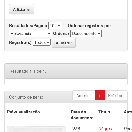
Resultados/Página
|
Ordenar registros por
Ordenar
Registro(s)
Resultado 1-1 de 1.
Anterior
1
Próximo
Conjunto de itens:
Pré-visualização
Data do
Título
Aut
documento
1835
Nègres,
Debr